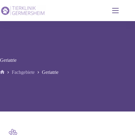
Zum
Inhalt
springen
Geriatrie
Fachgebiete
Geriatrie
Start