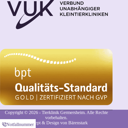
Copyright © 2026 - Tierklinik Germersheim. Alle Rechte
vorbehalten.
Konzept & Design von
Bärenstark
Notfallnummer