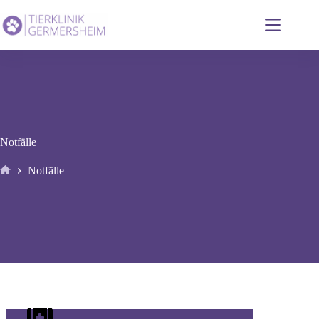
Zum
Inhalt
springen
Notfälle
Notfälle
Start