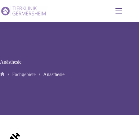
Zum
Inhalt
springen
Anästhesie
Fachgebiete
Anästhesie
Start