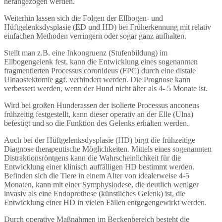
herangezogen werden.
Weiterhin lassen sich die Folgen der Ellbogen- und
Hüftgelenksdysplasie (ED und HD) bei Früherkennung mit relativ
einfachen Methoden verringern oder sogar ganz aufhalten.
Stellt man z.B. eine Inkongruenz (Stufenbildung) im
Ellbogengelenk fest, kann die Entwicklung eines sogenannten
fragmentierten Processus coronideus (FPC) durch eine distale
Ulnaostektomie ggf. verhindert werden. Die Prognose kann
verbessert werden, wenn der Hund nicht älter als 4- 5 Monate ist.
Wird bei großen Hunderassen der isolierte Processus anconeus
frühzeitig festgestellt, kann dieser operativ an der Elle (Ulna)
befestigt und so die Funktion des Gelenks erhalten werden.
Auch bei der Hüftgelenksdysplasie (HD) birgt die frühzeitige
Diagnose therapeutische Möglichkeiten. Mittels eines sogenannten
Distraktionsröntgens kann die Wahrscheinlichkeit für die
Entwicklung einer klinisch auffälligen HD bestimmt werden.
Befinden sich die Tiere in einem Alter von idealerweise 4-5
Monaten, kann mit einer Symphysiodese, die deutlich weniger
invasiv als eine Endoprothese (künstliches Gelenk) ist, die
Entwicklung einer HD in vielen Fällen entgegengewirkt werden.
Durch operative Maßnahmen im Beckenbereich besteht die