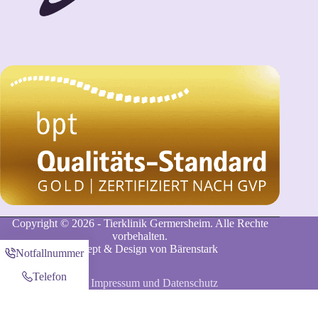
Copyright © 2026 - Tierklinik Germersheim. Alle Rechte
vorbehalten.
Konzept & Design von
Bärenstark
Notfallnummer
Telefon
Impressum und Datenschutz