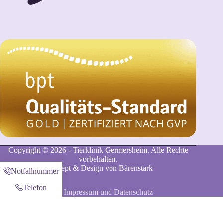
Copyright © 2026 - Tierklinik Germersheim. Alle Rechte
vorbehalten.
Konzept & Design von
Bärenstark
Notfallnummer
Telefon
Impressum und Datenschutz