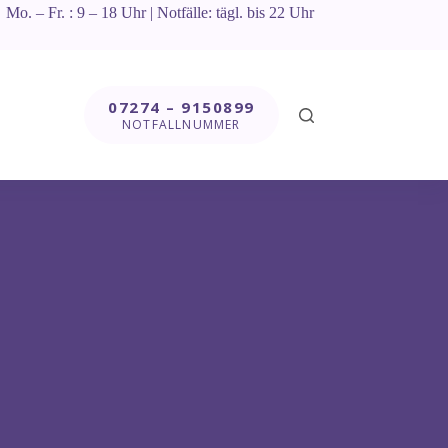
Mo. – Fr. : 9 – 18 Uhr | Notfälle: tägl. bis 22 Uhr
07274 – 9150899
NOTFALLNUMMER