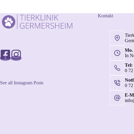
Kontakt
Tier
Ger
Mo. 
In N
Tel:
0 72
Not
See all Instagram Posts
0 72
E-Ma
info