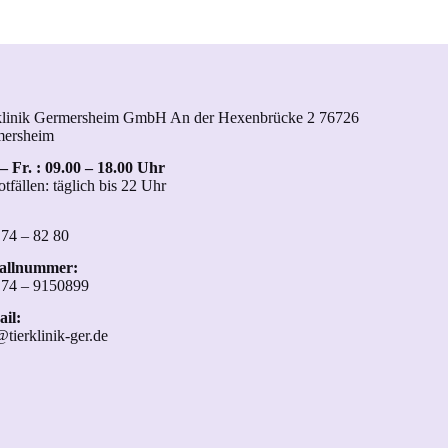
klinik Germersheim GmbH An der Hexenbrücke 2 76726
mersheim
– Fr. : 09.00 – 18.00 Uhr
otfällen: täglich bis 22 Uhr
 74 – 82 80
fallnummer:
 74 – 9150899
il:
@tierklinik-ger.de