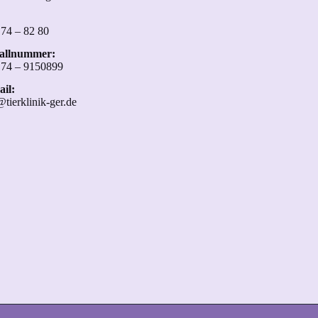
 74 – 82 80
fallnummer:
 74 – 9150899
il:
@tierklinik-ger.de