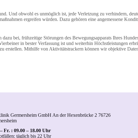
nd. Und obwohl es unmöglich ist, jede Verletzung zu verhindern, deut
vmaßnahmen ergreifen würden. Dazu gehören eine angemessene Konditi
en dazu bei, frühzeitige Störungen des Bewegungsapparats Ihres Hundes
Vierbeiner in bester Verfassung ist und weiterhin Höchstleistungen erb
 erstellen. Mithilfe von Aktivitätstrackern können wir objektive Date
klinik Germersheim GmbH An der Hexenbrücke 2 76726
mersheim
– Fr. : 09.00 – 18.00 Uhr
otfällen: täglich bis 22 Uhr