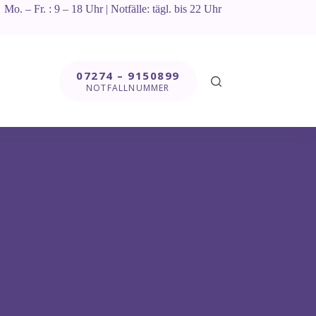
Mo. – Fr. : 9 – 18 Uhr | Notfälle: tägl. bis 22 Uhr
07274 – 9150899
NOTFALLNUMMER