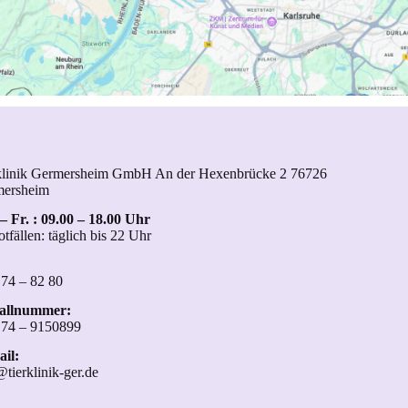
klinik Germersheim GmbH An der Hexenbrücke 2 76726
mersheim
– Fr. : 09.00 – 18.00 Uhr
otfällen: täglich bis 22 Uhr
 74 – 82 80
fallnummer:
 74 – 9150899
il:
@tierklinik-ger.de