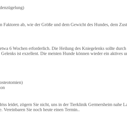
adenzügelung)
n Faktoren ab, wie der Größe und dem Gewicht des Hundes, dem Zusta
r etwa 6 Wochen erforderlich. Die Heilung des Kniegelenks sollte dur
Gelenks ist exzellent. Die meisten Hunde können wieder ein aktives u
osteotomien)
ion
s leidet, zögern Sie nicht, uns in der Tierklinik Germersheim nahe La
e. Vereinbaren Sie noch heute einen Termin..