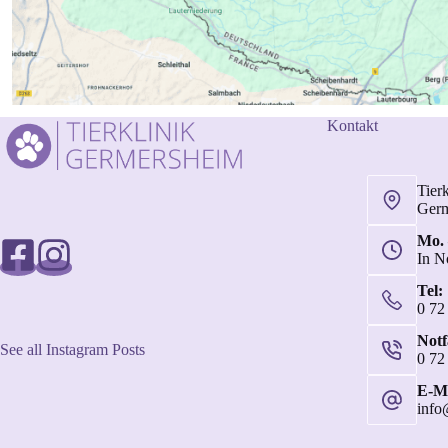
Kontakt
Tier
Ger
Mo. 
In N
Tel:
0 72
Not
See all Instagram Posts
0 72
E-Ma
info