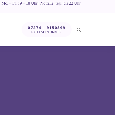
Mo. – Fr. : 9 – 18 Uhr | Notfälle: tägl. bis 22 Uhr
07274 – 9150899
NOTFALLNUMMER