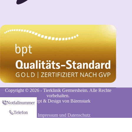
Copyright © 2026 - Tierklinik Germersheim. Alle Rechte
vorbehalten.
Konzept & Design von
Bärenstark
Notfallnummer
Telefon
Impressum und Datenschutz